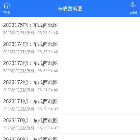
东成西就图
首页
返回
2023175期：东成西就图
2026澳门正版资料
06-24 04:40
2023174期：东成西就图
2026澳门正版资料
06-23 04:40
2023173期：东成西就图
2026澳门正版资料
06-22 04:40
2023172期：东成西就图
2026澳门正版资料
06-21 04:40
2023171期：东成西就图
2026澳门正版资料
06-20 04:39
2023170期：东成西就图
2026澳门正版资料
06-19 04:37
2023169期：东成西就图