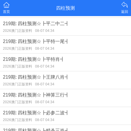
四柱预测
首页
返回
219期: 四柱预测☆┣平二中二┫
2026澳门正版资料
08-07 04:34
219期: 四柱预测☆┣平特一尾┫
2026澳门正版资料
08-07 04:34
219期: 四柱预测☆┣平特肖┫
2026澳门正版资料
08-07 04:34
219期: 四柱预测☆┣王牌八肖┫
2026澳门正版资料
08-07 04:34
219期: 四柱预测☆┣神算三行┫
2026澳门正版资料
08-07 04:34
219期: 四柱预测☆┣必参二波┫
2026澳门正版资料
08-07 04:34
219期: 四柱预测☆┣精杀三肖┫