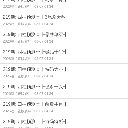
2026澳门正版资料
08-07 04:34
219期: 四柱预测☆┣3尾杀无赦┫
2026澳门正版资料
08-07 04:34
219期: 四柱预测☆┣品牌单双┫
2026澳门正版资料
08-07 04:34
219期: 四柱预测☆┣极品十码┫
2026澳门正版资料
08-07 04:34
219期: 四柱预测☆┣特码大小┫
2026澳门正版资料
08-07 04:34
219期: 四柱预测☆┣稳杀一头┫
2026澳门正版资料
08-07 04:34
219期: 四柱预测☆┣前后生肖┫
2026澳门正版资料
08-07 04:34
219期: 四柱预测☆┣特码特断┫