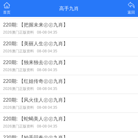
高手九肖
首页
返回
220期: 【把握未来㊣㊣九肖】
2026澳门正版资料
08-08 04:35
220期: 【美丽人生㊣㊣九肖】
2026澳门正版资料
08-08 04:35
220期: 【独来独去㊣㊣九肖】
2026澳门正版资料
08-08 04:35
220期: 【红姐传奇㊣㊣九肖】
2026澳门正版资料
08-08 04:35
220期: 【风火佳人㊣㊣九肖】
2026澳门正版资料
08-08 04:35
220期: 【蛇蝎美人㊣㊣九肖】
2026澳门正版资料
08-08 04:35
220期: 【妙手回春㊣㊣九肖】